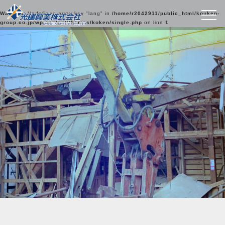
Warning
: Undefined array key "lang" in
/home/r2042911/public_html/kouken-
group.co.jp/wp-content/themes/koken/single.php
on line
1
光建興業の実績