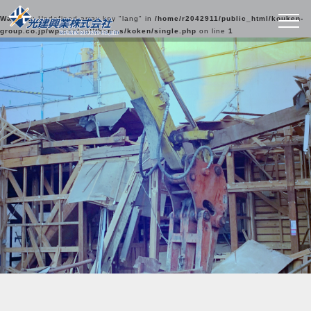
Warning
: Undefined array key "lang" in
/home/r2042911/public_html/kouken-
group.co.jp/wp-content/themes/koken/single.php
on line
1
光建興業の実績