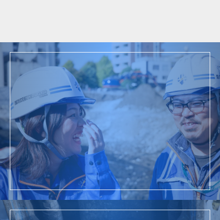
ム
2021年
東京都足立区堀之内 マンション解体・整備
工事
採用情報
詳細を見る