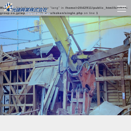
Warning
: Undefined array key "lang" in
/home/r2042911/public_html/kouken-
group.co.jp/wp-content/themes/koken/single.php
on line
1
光建興業の実績