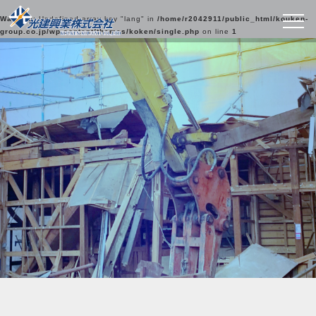
Warning
: Undefined array key "lang" in
/home/r2042911/public_html/kouken-
group.co.jp/wp-content/themes/koken/single.php
on line
1
光建興業の実績