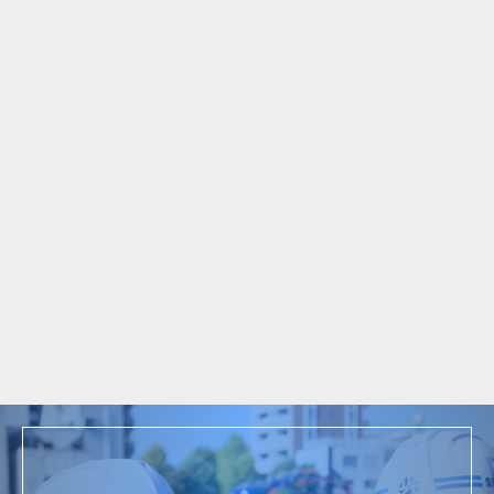
ム
2025年
千葉県船橋市三山 木造解体工事