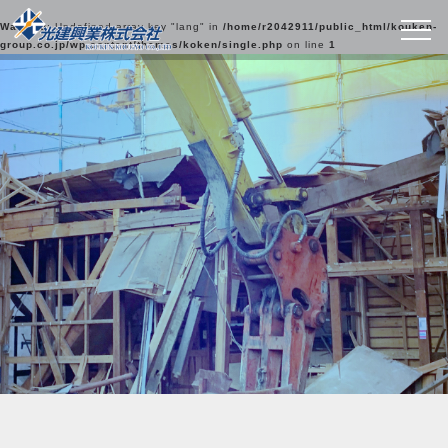
Warning
: Undefined array key "lang" in
/home/r2042911/public_html/kouken-
group.co.jp/wp-content/themes/koken/single.php
on line
1
光建興業の実績