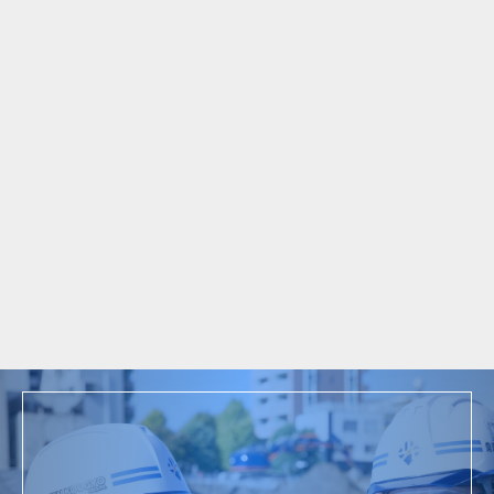
ム
2025年
東京都青梅市 自動車シート製造工場補強柱
撤去工事