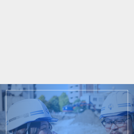
ム
お知らせ
メール受信不具合についてのお詫びとお知
らせ