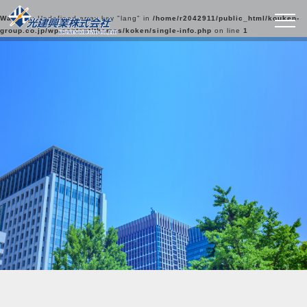
Warning
: Undefined array key "lang" in
/home/r2042911/public_html/kouken-
group.co.jp/wp-content/themes/koken/single-info.php
on line
1
最新情報