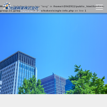
Warning
: Undefined array key "lang" in
/home/r2042911/public_html/kouken-
group.co.jp/wp-content/themes/koken/single-info.php
on line
1
最新情報