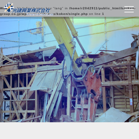
Warning
: Undefined array key "lang" in
/home/r2042911/public_html/kouken-
group.co.jp/wp-content/themes/koken/single.php
on line
1
光建興業の実績