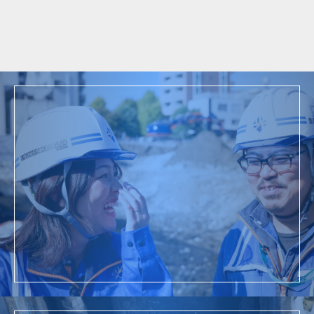
ム
2018年
東京都文京区本郷 RC造解体工事
採用情報
詳細を見る