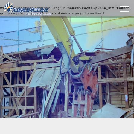
Warning
: Undefined array key "lang" in
/home/r2042911/public_html/kouken-
group.co.jp/wp-content/themes/koken/category.php
on line
1
光建興業の実績