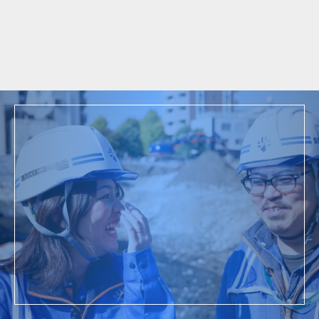
ム
2018年
東京都世田谷区駒沢 既存建物解体工事
採用情報
詳細を見る