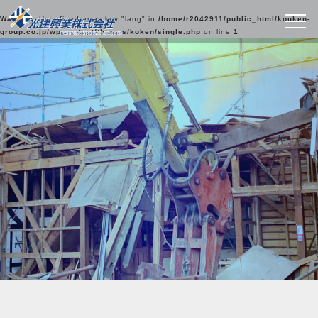
Warning
: Undefined array key "lang" in
/home/r2042911/public_html/kouken-
group.co.jp/wp-content/themes/koken/single.php
on line
1
光建興業の実績