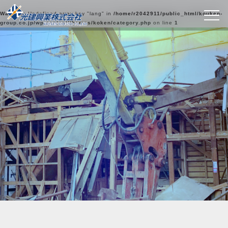
Warning
: Undefined array key "lang" in
/home/r2042911/public_html/kouken-
group.co.jp/wp-content/themes/koken/category.php
on line
1
光建興業の実績